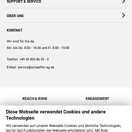
SUPPORT & SERVICE
Webshop
Kontakt
ÜBER UNS
FAQ
Unternehmen
Online-Hilfe
KONTAKT
Historie
Anleitungen
Wir sind für Sie da:
Engagement
Preise
Mo. bis Do. 8:00 - 16:00
und Fr. 8:00 - 15:00
Jobs
Mengenrabatt
Telefon:
+49 30 805 86 95 - 0
Versand
E-Mail:
service@schaeffer-ag.de
REACH & ROHS
ENGAGEMENT
Diese Webseite verwendet Cookies und andere
Technologien
Wir verwenden auf unserer Webseite Cookies und ähnliche Technologien,
die für das Funktionieren der Webseite erforderlich sind. Mit Ihrer