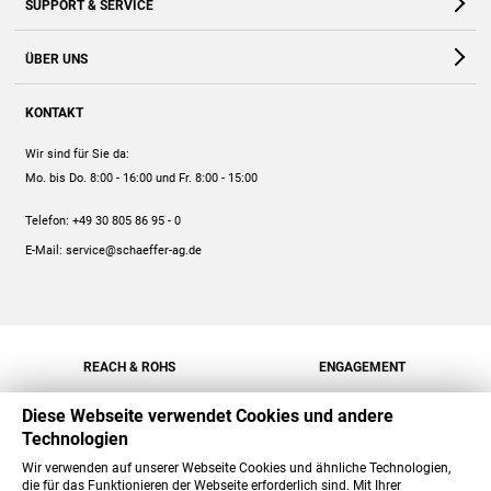
SUPPORT & SERVICE
Webshop
Kontakt
ÜBER UNS
FAQ
Unternehmen
Online-Hilfe
KONTAKT
Historie
Anleitungen
Wir sind für Sie da:
Engagement
Preise
Mo. bis Do. 8:00 - 16:00
und Fr. 8:00 - 15:00
Jobs
Mengenrabatt
Telefon:
+49 30 805 86 95 - 0
Versand
E-Mail:
service@schaeffer-ag.de
REACH & ROHS
ENGAGEMENT
Diese Webseite verwendet Cookies und andere
Technologien
Wir verwenden auf unserer Webseite Cookies und ähnliche Technologien,
die für das Funktionieren der Webseite erforderlich sind. Mit Ihrer