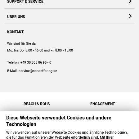
SUPPORT & SERVICE
Webshop
Kontakt
ÜBER UNS
FAQ
Unternehmen
Online-Hilfe
KONTAKT
Historie
Anleitungen
Wir sind für Sie da:
Engagement
Preise
Mo. bis Do. 8:00 - 16:00
und Fr. 8:00 - 15:00
Jobs
Mengenrabatt
Telefon:
+49 30 805 86 95 - 0
Versand
E-Mail:
service@schaeffer-ag.de
REACH & ROHS
ENGAGEMENT
Diese Webseite verwendet Cookies und andere
Technologien
Wir verwenden auf unserer Webseite Cookies und ähnliche Technologien,
die für das Funktionieren der Webseite erforderlich sind. Mit Ihrer