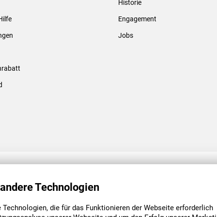
Historie
Gewindebolzen & -hülsen
Hilfe
Engagement
ungen
Jobs
rabatt
d
ENGAGEMENT
UNSERE NIEDE
 andere Technologien
Technologien, die für das Funktionieren der Webseite erforderlich