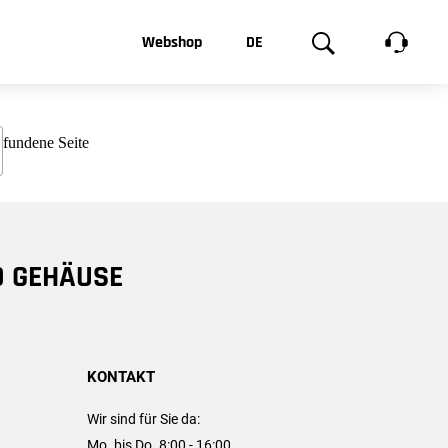
t, was Sie
Webshop
DE
te
Produktgalerie
EN
e
FR
chsen
D GEHÄUSE
KONTAKT
Wir sind für Sie da:
Mo. bis Do. 8:00 - 16:00