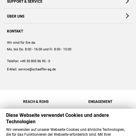
SUPPORT & SERVICE
Webshop
Kontakt
ÜBER UNS
FAQ
Unternehmen
Online-Hilfe
KONTAKT
Historie
Anleitungen
Wir sind für Sie da:
Engagement
Preise
Mo. bis Do. 8:00 - 16:00
und Fr. 8:00 - 15:00
Jobs
Mengenrabatt
Telefon:
+49 30 805 86 95 - 0
Versand
E-Mail:
service@schaeffer-ag.de
REACH & ROHS
ENGAGEMENT
Diese Webseite verwendet Cookies und andere
Technologien
Wir verwenden auf unserer Webseite Cookies und ähnliche Technologien,
die für das Funktionieren der Webseite erforderlich sind. Mit Ihrer