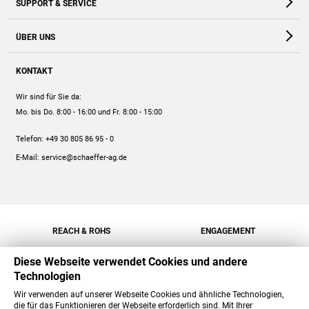
SUPPORT & SERVICE
Webshop
Kontakt
ÜBER UNS
FAQ
Unternehmen
Online-Hilfe
KONTAKT
Historie
Anleitungen
Wir sind für Sie da:
Engagement
Preise
Mo. bis Do. 8:00 - 16:00
und Fr. 8:00 - 15:00
Jobs
Mengenrabatt
Telefon:
+49 30 805 86 95 - 0
Versand
E-Mail:
service@schaeffer-ag.de
REACH & ROHS
ENGAGEMENT
Diese Webseite verwendet Cookies und andere
Technologien
Wir verwenden auf unserer Webseite Cookies und ähnliche Technologien,
die für das Funktionieren der Webseite erforderlich sind. Mit Ihrer