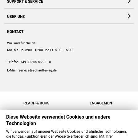
SUPPORT & SERVICE
Webshop
Kontakt
ÜBER UNS
FAQ
Unternehmen
Online-Hilfe
KONTAKT
Historie
Anleitungen
Wir sind für Sie da:
Engagement
Preise
Mo. bis Do. 8:00 - 16:00
und Fr. 8:00 - 15:00
Jobs
Mengenrabatt
Telefon:
+49 30 805 86 95 - 0
Versand
E-Mail:
service@schaeffer-ag.de
REACH & ROHS
ENGAGEMENT
Diese Webseite verwendet Cookies und andere
Technologien
Wir verwenden auf unserer Webseite Cookies und ähnliche Technologien,
die für das Funktionieren der Webseite erforderlich sind. Mit Ihrer