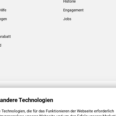
Historie
Gewindebolzen & -hülsen
Hilfe
Engagement
ungen
Jobs
rabatt
d
ENGAGEMENT
UNSERE NIEDE
 andere Technologien
Technologien, die für das Funktionieren der Webseite erforderlich