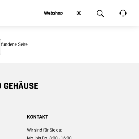
t, was Sie
Webshop
DE
te
Produktgalerie
EN
e
FR
chsen
D GEHÄUSE
KONTAKT
Wir sind für Sie da:
Mo. bis Do. 8:00 - 16:00