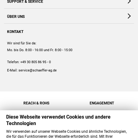
SUPPORT & SERVICE
Webshop
Kontakt
ÜBER UNS
FAQ
Unternehmen
Online-Hilfe
KONTAKT
Historie
Anleitungen
Wir sind für Sie da:
Engagement
Preise
Mo. bis Do. 8:00 - 16:00
und Fr. 8:00 - 15:00
Jobs
Mengenrabatt
Telefon:
+49 30 805 86 95 - 0
Versand
E-Mail:
service@schaeffer-ag.de
REACH & ROHS
ENGAGEMENT
Diese Webseite verwendet Cookies und andere
Technologien
Wir verwenden auf unserer Webseite Cookies und ähnliche Technologien,
die für das Funktionieren der Webseite erforderlich sind. Mit Ihrer