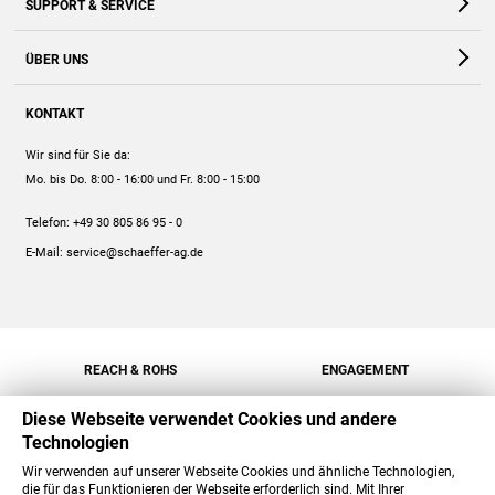
SUPPORT & SERVICE
Webshop
Kontakt
ÜBER UNS
FAQ
Unternehmen
Online-Hilfe
KONTAKT
Historie
Anleitungen
Wir sind für Sie da:
Engagement
Preise
Mo. bis Do. 8:00 - 16:00
und Fr. 8:00 - 15:00
Jobs
Mengenrabatt
Telefon:
+49 30 805 86 95 - 0
Versand
E-Mail:
service@schaeffer-ag.de
REACH & ROHS
ENGAGEMENT
Diese Webseite verwendet Cookies und andere
Technologien
Wir verwenden auf unserer Webseite Cookies und ähnliche Technologien,
die für das Funktionieren der Webseite erforderlich sind. Mit Ihrer