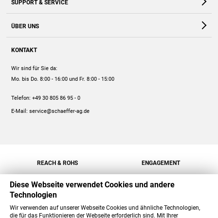
SUPPORT & SERVICE
Webshop
Kontakt
ÜBER UNS
FAQ
Unternehmen
Online-Hilfe
KONTAKT
Historie
Anleitungen
Wir sind für Sie da:
Engagement
Preise
Mo. bis Do. 8:00 - 16:00
und Fr. 8:00 - 15:00
Jobs
Mengenrabatt
Telefon:
+49 30 805 86 95 - 0
Versand
E-Mail:
service@schaeffer-ag.de
REACH & ROHS
ENGAGEMENT
Diese Webseite verwendet Cookies und andere
Technologien
Wir verwenden auf unserer Webseite Cookies und ähnliche Technologien,
die für das Funktionieren der Webseite erforderlich sind. Mit Ihrer