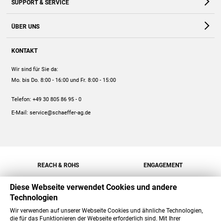
SUPPORT & SERVICE
Webshop
Kontakt
ÜBER UNS
FAQ
Unternehmen
Online-Hilfe
KONTAKT
Historie
Anleitungen
Wir sind für Sie da:
Engagement
Preise
Mo. bis Do. 8:00 - 16:00
und Fr. 8:00 - 15:00
Jobs
Mengenrabatt
Telefon:
+49 30 805 86 95 - 0
Versand
E-Mail:
service@schaeffer-ag.de
REACH & ROHS
ENGAGEMENT
Diese Webseite verwendet Cookies und andere
Technologien
Wir verwenden auf unserer Webseite Cookies und ähnliche Technologien,
die für das Funktionieren der Webseite erforderlich sind. Mit Ihrer