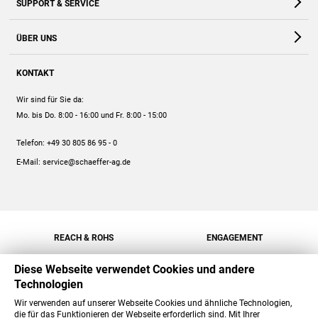
SUPPORT & SERVICE
Webshop
Kontakt
ÜBER UNS
FAQ
Unternehmen
Online-Hilfe
KONTAKT
Historie
Anleitungen
Wir sind für Sie da:
Engagement
Preise
Mo. bis Do. 8:00 - 16:00
und Fr. 8:00 - 15:00
Jobs
Mengenrabatt
Telefon:
+49 30 805 86 95 - 0
Versand
E-Mail:
service@schaeffer-ag.de
REACH & ROHS
ENGAGEMENT
Diese Webseite verwendet Cookies und andere
Technologien
Wir verwenden auf unserer Webseite Cookies und ähnliche Technologien,
die für das Funktionieren der Webseite erforderlich sind. Mit Ihrer