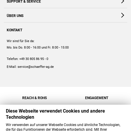
SUPPORT & SERVICE
Webshop
Kontakt
ÜBER UNS
FAQ
Unternehmen
Online-Hilfe
KONTAKT
Historie
Anleitungen
Wir sind für Sie da:
Engagement
Preise
Mo. bis Do. 8:00 - 16:00
und Fr. 8:00 - 15:00
Jobs
Mengenrabatt
Telefon:
+49 30 805 86 95 - 0
Versand
E-Mail:
service@schaeffer-ag.de
REACH & ROHS
ENGAGEMENT
Diese Webseite verwendet Cookies und andere
Technologien
Wir verwenden auf unserer Webseite Cookies und ähnliche Technologien,
die für das Funktionieren der Webseite erforderlich sind. Mit Ihrer