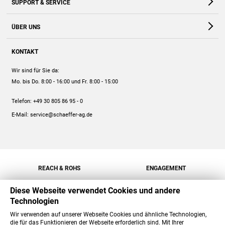
SUPPORT & SERVICE
Webshop
Kontakt
ÜBER UNS
FAQ
Unternehmen
Online-Hilfe
KONTAKT
Historie
Anleitungen
Wir sind für Sie da:
Engagement
Preise
Mo. bis Do. 8:00 - 16:00
und Fr. 8:00 - 15:00
Jobs
Mengenrabatt
Telefon:
+49 30 805 86 95 - 0
Versand
E-Mail:
service@schaeffer-ag.de
REACH & ROHS
ENGAGEMENT
Diese Webseite verwendet Cookies und andere
Technologien
Wir verwenden auf unserer Webseite Cookies und ähnliche Technologien,
die für das Funktionieren der Webseite erforderlich sind. Mit Ihrer