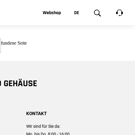
t, was Sie
Webshop
DE
te
Produktgalerie
EN
e
FR
chsen
D GEHÄUSE
KONTAKT
Wir sind für Sie da:
Mo. bis Do. 8:00 - 16:00