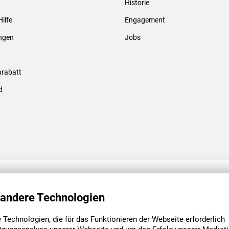
Historie
Gewindebolzen & -hülsen
Hilfe
Engagement
ungen
Jobs
rabatt
d
ENGAGEMENT
UNSERE NIEDE
 andere Technologien
Technologien, die für das Funktionieren der Webseite erforderlich