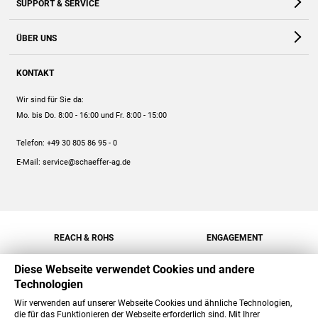
SUPPORT & SERVICE
Webshop
Kontakt
ÜBER UNS
FAQ
Unternehmen
Online-Hilfe
KONTAKT
Historie
Anleitungen
Wir sind für Sie da:
Engagement
Preise
Mo. bis Do. 8:00 - 16:00
und Fr. 8:00 - 15:00
Jobs
Mengenrabatt
Telefon:
+49 30 805 86 95 - 0
Versand
E-Mail:
service@schaeffer-ag.de
REACH & ROHS
ENGAGEMENT
Diese Webseite verwendet Cookies und andere
Technologien
Wir verwenden auf unserer Webseite Cookies und ähnliche Technologien,
die für das Funktionieren der Webseite erforderlich sind. Mit Ihrer