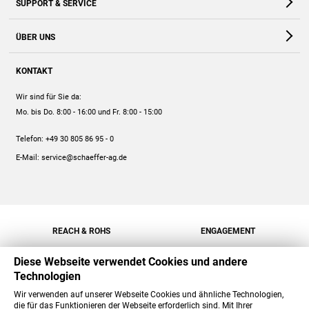
SUPPORT & SERVICE
Webshop
Kontakt
ÜBER UNS
FAQ
Unternehmen
Online-Hilfe
KONTAKT
Historie
Anleitungen
Wir sind für Sie da:
Engagement
Preise
Mo. bis Do. 8:00 - 16:00
und Fr. 8:00 - 15:00
Jobs
Mengenrabatt
Telefon:
+49 30 805 86 95 - 0
Versand
E-Mail:
service@schaeffer-ag.de
REACH & ROHS
ENGAGEMENT
Diese Webseite verwendet Cookies und andere
Technologien
Wir verwenden auf unserer Webseite Cookies und ähnliche Technologien,
die für das Funktionieren der Webseite erforderlich sind. Mit Ihrer