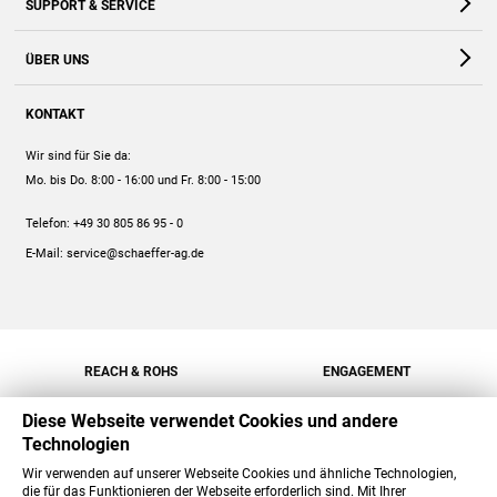
SUPPORT & SERVICE
Webshop
Kontakt
ÜBER UNS
FAQ
Unternehmen
Online-Hilfe
KONTAKT
Historie
Anleitungen
Wir sind für Sie da:
Engagement
Preise
Mo. bis Do. 8:00 - 16:00
und Fr. 8:00 - 15:00
Jobs
Mengenrabatt
Telefon:
+49 30 805 86 95 - 0
Versand
E-Mail:
service@schaeffer-ag.de
REACH & ROHS
ENGAGEMENT
Diese Webseite verwendet Cookies und andere
Technologien
Wir verwenden auf unserer Webseite Cookies und ähnliche Technologien,
die für das Funktionieren der Webseite erforderlich sind. Mit Ihrer