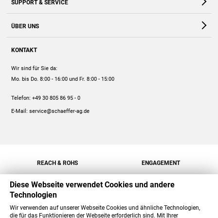
SUPPORT & SERVICE
Webshop
Kontakt
ÜBER UNS
FAQ
Unternehmen
Online-Hilfe
KONTAKT
Historie
Anleitungen
Wir sind für Sie da:
Engagement
Preise
Mo. bis Do. 8:00 - 16:00
und Fr. 8:00 - 15:00
Jobs
Mengenrabatt
Telefon:
+49 30 805 86 95 - 0
Versand
E-Mail:
service@schaeffer-ag.de
REACH & ROHS
ENGAGEMENT
Diese Webseite verwendet Cookies und andere
Technologien
Wir verwenden auf unserer Webseite Cookies und ähnliche Technologien,
die für das Funktionieren der Webseite erforderlich sind. Mit Ihrer