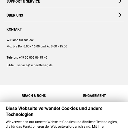
SUPPORT & SERVICE
Webshop
Kontakt
ÜBER UNS
FAQ
Unternehmen
Online-Hilfe
KONTAKT
Historie
Anleitungen
Wir sind für Sie da:
Engagement
Preise
Mo. bis Do. 8:00 - 16:00
und Fr. 8:00 - 15:00
Jobs
Mengenrabatt
Telefon:
+49 30 805 86 95 - 0
Versand
E-Mail:
service@schaeffer-ag.de
REACH & ROHS
ENGAGEMENT
Diese Webseite verwendet Cookies und andere
Technologien
Wir verwenden auf unserer Webseite Cookies und ähnliche Technologien,
die für das Funktionieren der Webseite erforderlich sind. Mit Ihrer