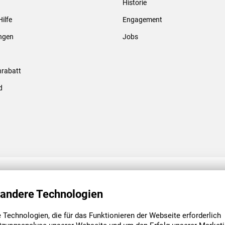
Historie
Gewindebolzen & -hülsen
Hilfe
Engagement
ungen
Jobs
rabatt
d
ENGAGEMENT
UNSERE NIEDE
 andere Technologien
Technologien, die für das Funktionieren der Webseite erforderlich