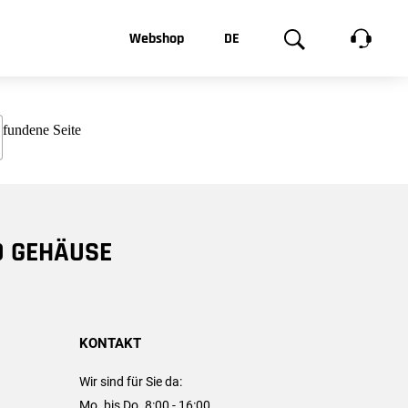
t, was Sie
Webshop
DE
te
Produktgalerie
EN
e
FR
chsen
D GEHÄUSE
KONTAKT
Wir sind für Sie da:
Mo. bis Do. 8:00 - 16:00