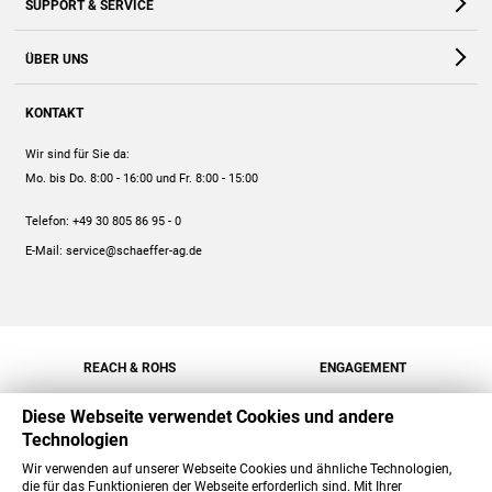
SUPPORT & SERVICE
Webshop
Kontakt
ÜBER UNS
FAQ
Unternehmen
Online-Hilfe
KONTAKT
Historie
Anleitungen
Wir sind für Sie da:
Engagement
Preise
Mo. bis Do. 8:00 - 16:00
und Fr. 8:00 - 15:00
Jobs
Mengenrabatt
Telefon:
+49 30 805 86 95 - 0
Versand
E-Mail:
service@schaeffer-ag.de
REACH & ROHS
ENGAGEMENT
Diese Webseite verwendet Cookies und andere
Technologien
Wir verwenden auf unserer Webseite Cookies und ähnliche Technologien,
die für das Funktionieren der Webseite erforderlich sind. Mit Ihrer