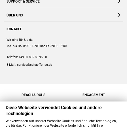
SUPPORT & SERVICE
Webshop
Kontakt
ÜBER UNS
FAQ
Unternehmen
Online-Hilfe
KONTAKT
Historie
Anleitungen
Wir sind für Sie da:
Engagement
Preise
Mo. bis Do. 8:00 - 16:00
und Fr. 8:00 - 15:00
Jobs
Mengenrabatt
Telefon:
+49 30 805 86 95 - 0
Versand
E-Mail:
service@schaeffer-ag.de
REACH & ROHS
ENGAGEMENT
Diese Webseite verwendet Cookies und andere
Technologien
Wir verwenden auf unserer Webseite Cookies und ähnliche Technologien,
die für das Funktionieren der Webseite erforderlich sind. Mit Ihrer