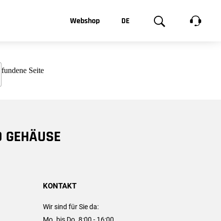
t, was Sie
Webshop
DE
te
Produktgalerie
EN
e
FR
chsen
D GEHÄUSE
KONTAKT
Wir sind für Sie da:
Mo. bis Do. 8:00 - 16:00