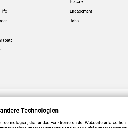
Historie
Gewindebolzen & -hülsen
Hilfe
Engagement
ungen
Jobs
rabatt
d
ENGAGEMENT
UNSERE NIEDE
 andere Technologien
Technologien, die für das Funktionieren der Webseite erforderlich