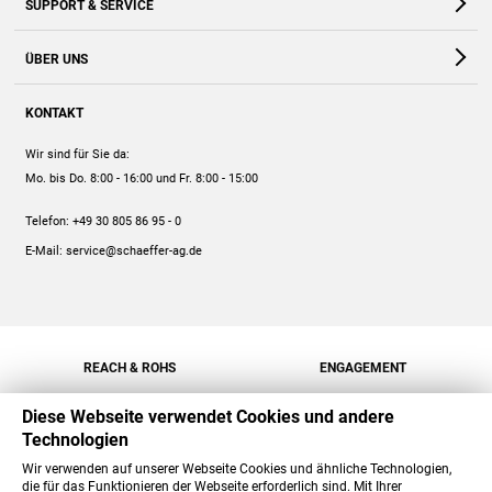
SUPPORT & SERVICE
Webshop
Kontakt
ÜBER UNS
FAQ
Unternehmen
Online-Hilfe
KONTAKT
Historie
Anleitungen
Wir sind für Sie da:
Engagement
Preise
Mo. bis Do. 8:00 - 16:00
und Fr. 8:00 - 15:00
Jobs
Mengenrabatt
Telefon:
+49 30 805 86 95 - 0
Versand
E-Mail:
service@schaeffer-ag.de
REACH & ROHS
ENGAGEMENT
Diese Webseite verwendet Cookies und andere
Technologien
Wir verwenden auf unserer Webseite Cookies und ähnliche Technologien,
die für das Funktionieren der Webseite erforderlich sind. Mit Ihrer