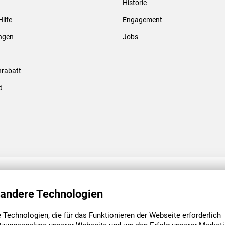
Historie
Gewindebolzen & -hülsen
Hilfe
Engagement
ungen
Jobs
rabatt
d
ENGAGEMENT
UNSERE NIEDE
 andere Technologien
Technologien, die für das Funktionieren der Webseite erforderlich