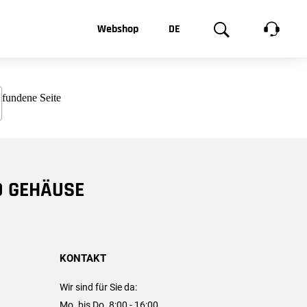
t, was Sie
Webshop
DE
te
Produktgalerie
EN
e
FR
chsen
D GEHÄUSE
KONTAKT
Wir sind für Sie da:
Mo. bis Do. 8:00 - 16:00