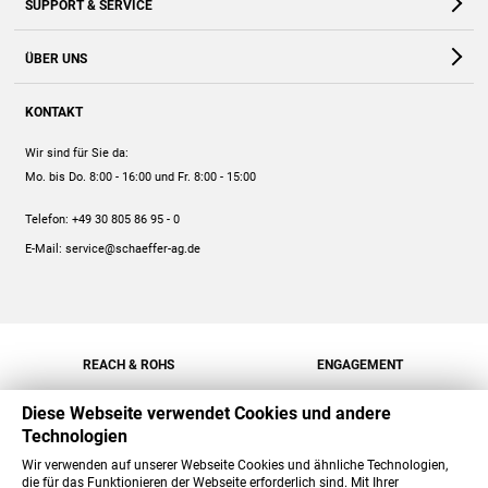
SUPPORT & SERVICE
Webshop
Kontakt
ÜBER UNS
FAQ
Unternehmen
Online-Hilfe
KONTAKT
Historie
Anleitungen
Wir sind für Sie da:
Engagement
Preise
Mo. bis Do. 8:00 - 16:00
und Fr. 8:00 - 15:00
Jobs
Mengenrabatt
Telefon:
+49 30 805 86 95 - 0
Versand
E-Mail:
service@schaeffer-ag.de
REACH & ROHS
ENGAGEMENT
Diese Webseite verwendet Cookies und andere
Technologien
Wir verwenden auf unserer Webseite Cookies und ähnliche Technologien,
die für das Funktionieren der Webseite erforderlich sind. Mit Ihrer