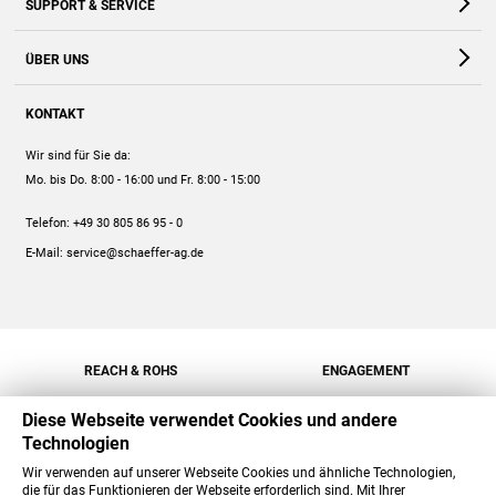
SUPPORT & SERVICE
Webshop
Kontakt
ÜBER UNS
FAQ
Unternehmen
Online-Hilfe
KONTAKT
Historie
Anleitungen
Wir sind für Sie da:
Engagement
Preise
Mo. bis Do. 8:00 - 16:00
und Fr. 8:00 - 15:00
Jobs
Mengenrabatt
Telefon:
+49 30 805 86 95 - 0
Versand
E-Mail:
service@schaeffer-ag.de
REACH & ROHS
ENGAGEMENT
Diese Webseite verwendet Cookies und andere
Technologien
Wir verwenden auf unserer Webseite Cookies und ähnliche Technologien,
die für das Funktionieren der Webseite erforderlich sind. Mit Ihrer