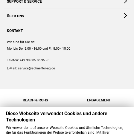
SUPPORT & SERVICE
Webshop
Kontakt
ÜBER UNS
FAQ
Unternehmen
Online-Hilfe
KONTAKT
Historie
Anleitungen
Wir sind für Sie da:
Engagement
Preise
Mo. bis Do. 8:00 - 16:00
und Fr. 8:00 - 15:00
Jobs
Mengenrabatt
Telefon:
+49 30 805 86 95 - 0
Versand
E-Mail:
service@schaeffer-ag.de
REACH & ROHS
ENGAGEMENT
Diese Webseite verwendet Cookies und andere
Technologien
Wir verwenden auf unserer Webseite Cookies und ähnliche Technologien,
die für das Funktionieren der Webseite erforderlich sind. Mit Ihrer