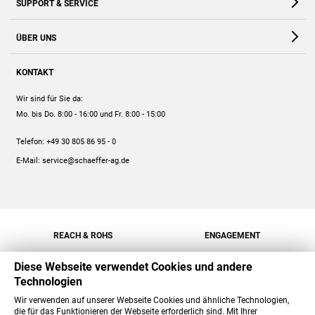
SUPPORT & SERVICE
Webshop
Kontakt
ÜBER UNS
FAQ
Unternehmen
Online-Hilfe
KONTAKT
Historie
Anleitungen
Wir sind für Sie da:
Engagement
Preise
Mo. bis Do. 8:00 - 16:00
und Fr. 8:00 - 15:00
Jobs
Mengenrabatt
Telefon:
+49 30 805 86 95 - 0
Versand
E-Mail:
service@schaeffer-ag.de
REACH & ROHS
ENGAGEMENT
Diese Webseite verwendet Cookies und andere
Technologien
Wir verwenden auf unserer Webseite Cookies und ähnliche Technologien,
die für das Funktionieren der Webseite erforderlich sind. Mit Ihrer