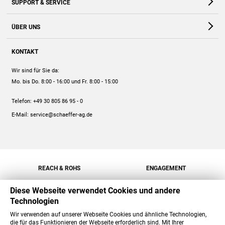
SUPPORT & SERVICE
Webshop
Kontakt
ÜBER UNS
FAQ
Unternehmen
Online-Hilfe
KONTAKT
Historie
Anleitungen
Wir sind für Sie da:
Engagement
Preise
Mo. bis Do. 8:00 - 16:00
und Fr. 8:00 - 15:00
Jobs
Mengenrabatt
Telefon:
+49 30 805 86 95 - 0
Versand
E-Mail:
service@schaeffer-ag.de
REACH & ROHS
ENGAGEMENT
Diese Webseite verwendet Cookies und andere
Technologien
Wir verwenden auf unserer Webseite Cookies und ähnliche Technologien,
die für das Funktionieren der Webseite erforderlich sind. Mit Ihrer