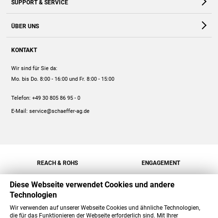
SUPPORT & SERVICE
Webshop
Kontakt
ÜBER UNS
FAQ
Unternehmen
Online-Hilfe
KONTAKT
Historie
Anleitungen
Wir sind für Sie da:
Engagement
Preise
Mo. bis Do. 8:00 - 16:00
und Fr. 8:00 - 15:00
Jobs
Mengenrabatt
Telefon:
+49 30 805 86 95 - 0
Versand
E-Mail:
service@schaeffer-ag.de
REACH & ROHS
ENGAGEMENT
Diese Webseite verwendet Cookies und andere
Technologien
Wir verwenden auf unserer Webseite Cookies und ähnliche Technologien,
die für das Funktionieren der Webseite erforderlich sind. Mit Ihrer