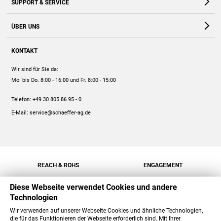
SUPPORT & SERVICE
Webshop
Kontakt
ÜBER UNS
FAQ
Unternehmen
Online-Hilfe
KONTAKT
Historie
Anleitungen
Wir sind für Sie da:
Engagement
Preise
Mo. bis Do. 8:00 - 16:00
und Fr. 8:00 - 15:00
Jobs
Mengenrabatt
Telefon:
+49 30 805 86 95 - 0
Versand
E-Mail:
service@schaeffer-ag.de
REACH & ROHS
ENGAGEMENT
Diese Webseite verwendet Cookies und andere
Technologien
Wir verwenden auf unserer Webseite Cookies und ähnliche Technologien,
die für das Funktionieren der Webseite erforderlich sind. Mit Ihrer