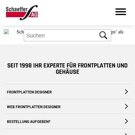
Aber kein Problem: Über das Suchfeld
finden Sie bestimmt, was Sie brauchen.
Suche
DE
SEIT 1998 IHR EXPERTE FÜR FRONTPLATTEN UND
Produkte
GEHÄUSE
Leistungen
FRONTPLATTEN DESIGNER
Branchen
Die kostenfreie Software für Fronten und Gehäuse nach Maß
WEB FRONTPLATTEN DESIGNER
Frontplatten Designer
Zum Download
Zur Webanwendung
BESTELLUNG AUFGEBEN?
Support
Zum Shop