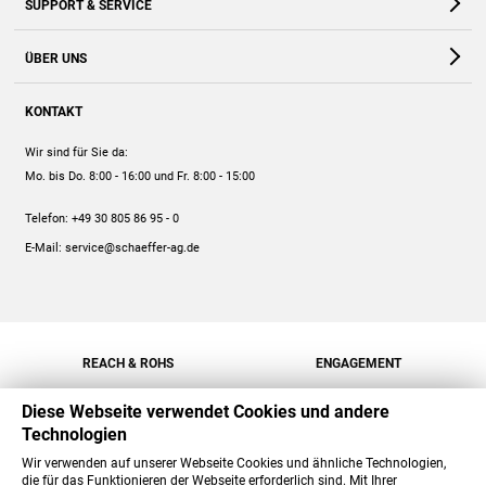
SUPPORT & SERVICE
Webshop
Kontakt
ÜBER UNS
FAQ
Unternehmen
Online-Hilfe
KONTAKT
Historie
Anleitungen
Wir sind für Sie da:
Engagement
Preise
Mo. bis Do. 8:00 - 16:00
und Fr. 8:00 - 15:00
Jobs
Mengenrabatt
Telefon:
+49 30 805 86 95 - 0
Versand
E-Mail:
service@schaeffer-ag.de
REACH & ROHS
ENGAGEMENT
Diese Webseite verwendet Cookies und andere
Technologien
Wir verwenden auf unserer Webseite Cookies und ähnliche Technologien,
die für das Funktionieren der Webseite erforderlich sind. Mit Ihrer