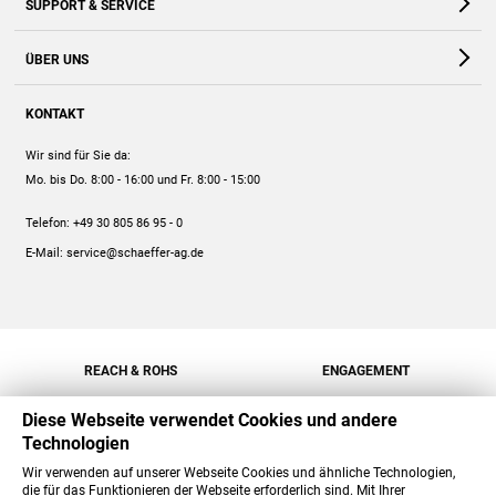
SUPPORT & SERVICE
Webshop
Kontakt
ÜBER UNS
FAQ
Unternehmen
Online-Hilfe
KONTAKT
Historie
Anleitungen
Wir sind für Sie da:
Engagement
Preise
Mo. bis Do. 8:00 - 16:00
und Fr. 8:00 - 15:00
Jobs
Mengenrabatt
Telefon:
+49 30 805 86 95 - 0
Versand
E-Mail:
service@schaeffer-ag.de
REACH & ROHS
ENGAGEMENT
Diese Webseite verwendet Cookies und andere
Technologien
Wir verwenden auf unserer Webseite Cookies und ähnliche Technologien,
die für das Funktionieren der Webseite erforderlich sind. Mit Ihrer