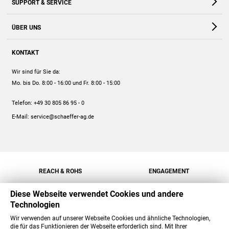
SUPPORT & SERVICE
Webshop
Kontakt
ÜBER UNS
FAQ
Unternehmen
Online-Hilfe
KONTAKT
Historie
Anleitungen
Wir sind für Sie da:
Engagement
Preise
Mo. bis Do. 8:00 - 16:00
und Fr. 8:00 - 15:00
Jobs
Mengenrabatt
Telefon:
+49 30 805 86 95 - 0
Versand
E-Mail:
service@schaeffer-ag.de
REACH & ROHS
ENGAGEMENT
Diese Webseite verwendet Cookies und andere
Technologien
Wir verwenden auf unserer Webseite Cookies und ähnliche Technologien,
die für das Funktionieren der Webseite erforderlich sind. Mit Ihrer