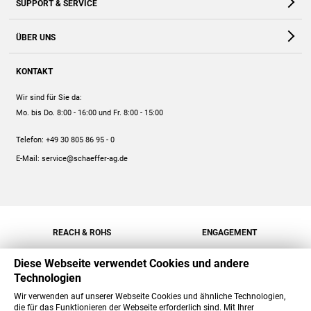
SUPPORT & SERVICE
Webshop
Kontakt
ÜBER UNS
FAQ
Unternehmen
Online-Hilfe
KONTAKT
Historie
Anleitungen
Wir sind für Sie da:
Engagement
Preise
Mo. bis Do. 8:00 - 16:00
und Fr. 8:00 - 15:00
Jobs
Mengenrabatt
Telefon:
+49 30 805 86 95 - 0
Versand
E-Mail:
service@schaeffer-ag.de
REACH & ROHS
ENGAGEMENT
Diese Webseite verwendet Cookies und andere
Technologien
Wir verwenden auf unserer Webseite Cookies und ähnliche Technologien,
die für das Funktionieren der Webseite erforderlich sind. Mit Ihrer