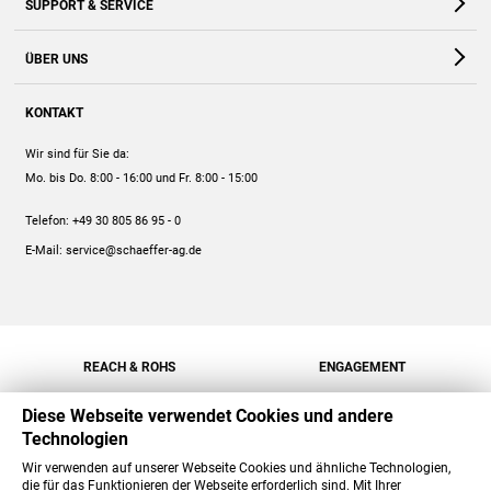
SUPPORT & SERVICE
Webshop
Kontakt
ÜBER UNS
FAQ
Unternehmen
Online-Hilfe
KONTAKT
Historie
Anleitungen
Wir sind für Sie da:
Engagement
Preise
Mo. bis Do. 8:00 - 16:00
und Fr. 8:00 - 15:00
Jobs
Mengenrabatt
Telefon:
+49 30 805 86 95 - 0
Versand
E-Mail:
service@schaeffer-ag.de
REACH & ROHS
ENGAGEMENT
Diese Webseite verwendet Cookies und andere
Technologien
Wir verwenden auf unserer Webseite Cookies und ähnliche Technologien,
die für das Funktionieren der Webseite erforderlich sind. Mit Ihrer