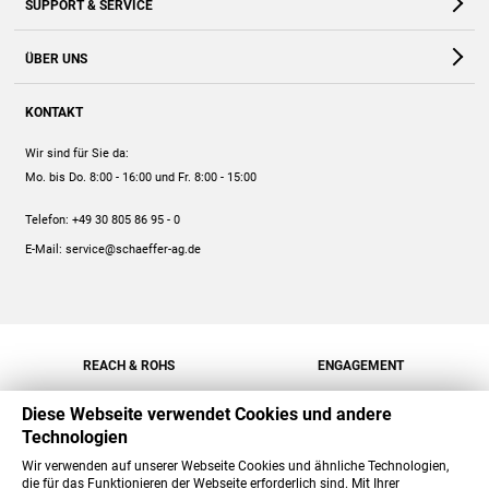
SUPPORT & SERVICE
Webshop
Kontakt
ÜBER UNS
FAQ
Unternehmen
Online-Hilfe
KONTAKT
Historie
Anleitungen
Wir sind für Sie da:
Engagement
Preise
Mo. bis Do. 8:00 - 16:00
und Fr. 8:00 - 15:00
Jobs
Mengenrabatt
Telefon:
+49 30 805 86 95 - 0
Versand
E-Mail:
service@schaeffer-ag.de
REACH & ROHS
ENGAGEMENT
Diese Webseite verwendet Cookies und andere
Technologien
Wir verwenden auf unserer Webseite Cookies und ähnliche Technologien,
die für das Funktionieren der Webseite erforderlich sind. Mit Ihrer