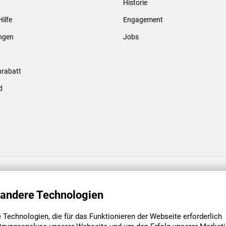
Historie
Gewindebolzen & -hülsen
Hilfe
Engagement
ungen
Jobs
rabatt
d
ENGAGEMENT
UNSERE NIEDE
 andere Technologien
Technologien, die für das Funktionieren der Webseite erforderlich