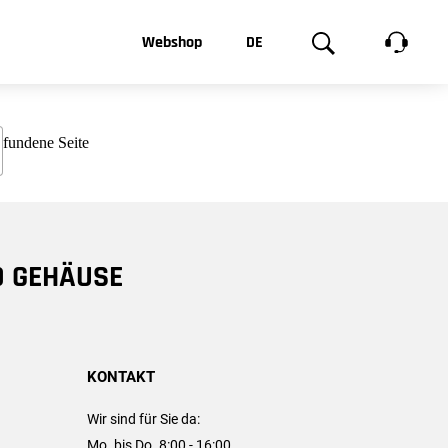
t, was Sie
Webshop
DE
te
Produktgalerie
EN
e
FR
chsen
D GEHÄUSE
KONTAKT
Wir sind für Sie da:
Mo. bis Do. 8:00 - 16:00