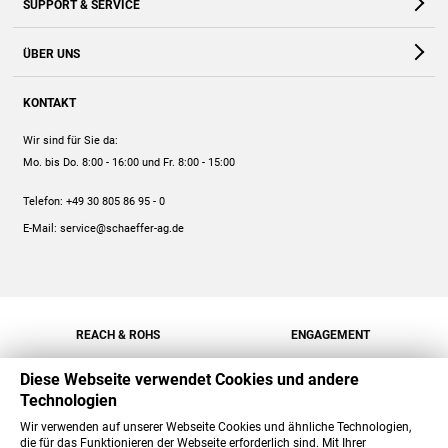
SUPPORT & SERVICE
Webshop
Kontakt
ÜBER UNS
FAQ
Unternehmen
Online-Hilfe
KONTAKT
Historie
Anleitungen
Wir sind für Sie da:
Engagement
Preise
Mo. bis Do. 8:00 - 16:00
und Fr. 8:00 - 15:00
Jobs
Mengenrabatt
Telefon:
+49 30 805 86 95 - 0
Versand
E-Mail:
service@schaeffer-ag.de
REACH & ROHS
ENGAGEMENT
Diese Webseite verwendet Cookies und andere
Technologien
Wir verwenden auf unserer Webseite Cookies und ähnliche Technologien,
die für das Funktionieren der Webseite erforderlich sind. Mit Ihrer