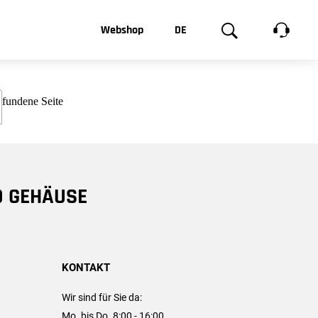
t, was Sie
Webshop
DE
te
Produktgalerie
EN
e
FR
chsen
D GEHÄUSE
KONTAKT
Wir sind für Sie da:
Mo. bis Do. 8:00 - 16:00