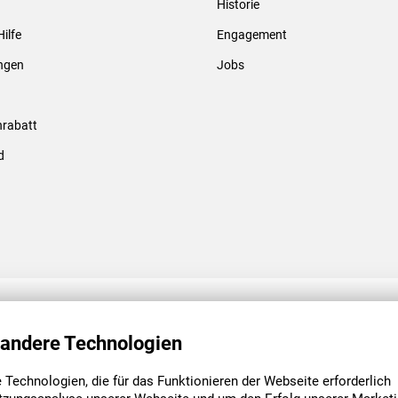
Historie
Gewindebolzen & -hülsen
Hilfe
Engagement
ungen
Jobs
rabatt
d
ENGAGEMENT
UNSERE NIEDE
 andere Technologien
Technologien, die für das Funktionieren der Webseite erforderlich