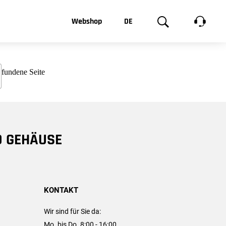
t, was Sie
Webshop
DE
te
Produktgalerie
EN
e
FR
chsen
D GEHÄUSE
KONTAKT
Wir sind für Sie da:
Mo. bis Do. 8:00 - 16:00