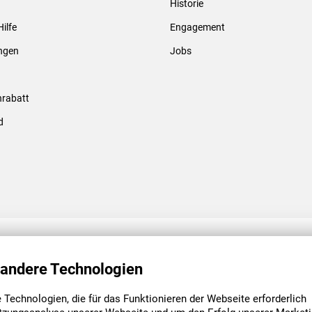
Historie
Gewindebolzen & -hülsen
Hilfe
Engagement
ungen
Jobs
rabatt
d
ENGAGEMENT
UNSERE NIEDE
 andere Technologien
Technologien, die für das Funktionieren der Webseite erforderlich