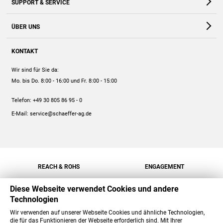
SUPPORT & SERVICE
Webshop
Kontakt
ÜBER UNS
FAQ
Unternehmen
Online-Hilfe
KONTAKT
Historie
Anleitungen
Wir sind für Sie da:
Engagement
Preise
Mo. bis Do. 8:00 - 16:00
und Fr. 8:00 - 15:00
Jobs
Mengenrabatt
Telefon:
+49 30 805 86 95 - 0
Versand
E-Mail:
service@schaeffer-ag.de
REACH & ROHS
ENGAGEMENT
Diese Webseite verwendet Cookies und andere
Technologien
Wir verwenden auf unserer Webseite Cookies und ähnliche Technologien,
die für das Funktionieren der Webseite erforderlich sind. Mit Ihrer