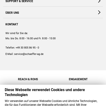
SUPPORT & SERVICE
Webshop
Kontakt
ÜBER UNS
FAQ
Unternehmen
Online-Hilfe
KONTAKT
Historie
Anleitungen
Wir sind für Sie da:
Engagement
Preise
Mo. bis Do. 8:00 - 16:00
und Fr. 8:00 - 15:00
Jobs
Mengenrabatt
Telefon:
+49 30 805 86 95 - 0
Versand
E-Mail:
service@schaeffer-ag.de
REACH & ROHS
ENGAGEMENT
Diese Webseite verwendet Cookies und andere
Technologien
Wir verwenden auf unserer Webseite Cookies und ähnliche Technologien,
die für das Funktionieren der Webseite erforderlich sind. Mit Ihrer