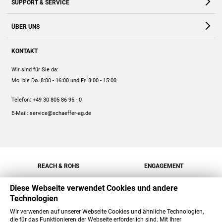
SUPPORT & SERVICE
Webshop
Kontakt
ÜBER UNS
FAQ
Unternehmen
Online-Hilfe
KONTAKT
Historie
Anleitungen
Wir sind für Sie da:
Engagement
Preise
Mo. bis Do. 8:00 - 16:00
und Fr. 8:00 - 15:00
Jobs
Mengenrabatt
Telefon:
+49 30 805 86 95 - 0
Versand
E-Mail:
service@schaeffer-ag.de
REACH & ROHS
ENGAGEMENT
Diese Webseite verwendet Cookies und andere
Technologien
Wir verwenden auf unserer Webseite Cookies und ähnliche Technologien,
die für das Funktionieren der Webseite erforderlich sind. Mit Ihrer