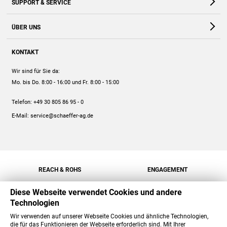
SUPPORT & SERVICE
Webshop
Kontakt
ÜBER UNS
FAQ
Unternehmen
Online-Hilfe
KONTAKT
Historie
Anleitungen
Wir sind für Sie da:
Engagement
Preise
Mo. bis Do. 8:00 - 16:00
und Fr. 8:00 - 15:00
Jobs
Mengenrabatt
Telefon:
+49 30 805 86 95 - 0
Versand
E-Mail:
service@schaeffer-ag.de
REACH & ROHS
ENGAGEMENT
Diese Webseite verwendet Cookies und andere
Technologien
Wir verwenden auf unserer Webseite Cookies und ähnliche Technologien,
die für das Funktionieren der Webseite erforderlich sind. Mit Ihrer