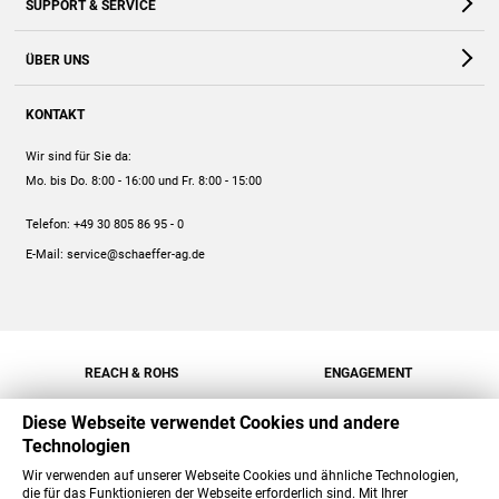
SUPPORT & SERVICE
Webshop
Kontakt
ÜBER UNS
FAQ
Unternehmen
Online-Hilfe
KONTAKT
Historie
Anleitungen
Wir sind für Sie da:
Engagement
Preise
Mo. bis Do. 8:00 - 16:00
und Fr. 8:00 - 15:00
Jobs
Mengenrabatt
Telefon:
+49 30 805 86 95 - 0
Versand
E-Mail:
service@schaeffer-ag.de
REACH & ROHS
ENGAGEMENT
Diese Webseite verwendet Cookies und andere
Technologien
Wir verwenden auf unserer Webseite Cookies und ähnliche Technologien,
die für das Funktionieren der Webseite erforderlich sind. Mit Ihrer